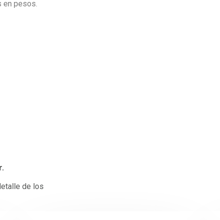
s en pesos.
r.
etalle de los