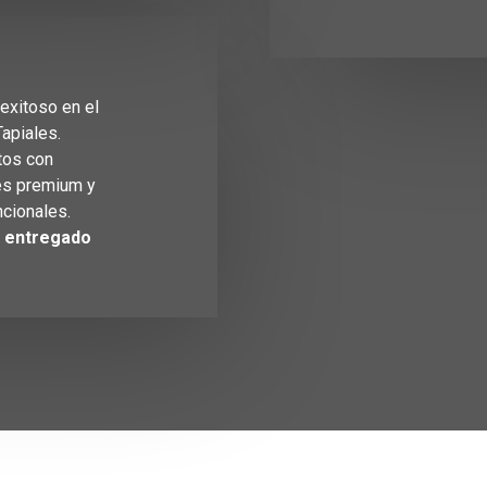
exitoso en el
apiales.
tos con
es premium y
cionales.
y entregado